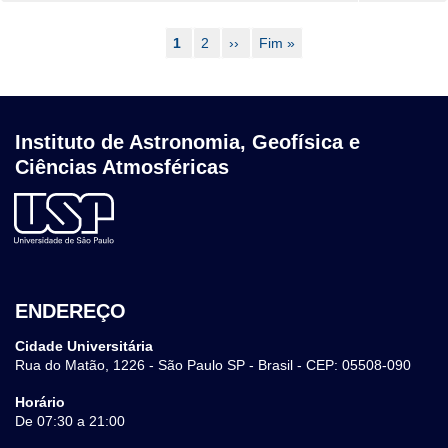
Paginação
Página
1
Page
2
Próxima
››
Última
Fim »
atual
página
página
Instituto de Astronomia, Geofísica e
Ciências Atmosféricas
ENDEREÇO
Cidade Universitária
Rua do Matão, 1226 - São Paulo SP - Brasil - CEP: 05508-090
Horário
De 07:30 a 21:00