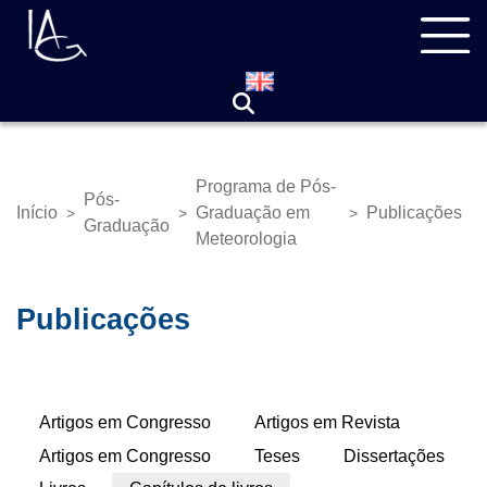
Pular
Navegação
para
principal
o
conteúdo
principal
Programa de Pós-
Pós-
Início
Graduação em
Publicações
>
>
>
Trilha
Graduação
Meteorologia
de
navegação
Publicações
Abas
Artigos em Congresso
Artigos em Revista
primárias
Artigos em Congresso
Teses
Dissertações