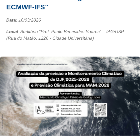
ECMWF-IFS"
Data
:
16/03/2026
Local
: Auditório “Prof. Paulo Benevides Soares” – IAG/USP
(Rua do Matão, 1226 - Cidade Universitária)