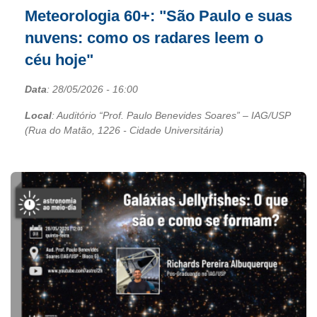
Meteorologia 60+: "São Paulo e suas
nuvens: como os radares leem o
céu hoje"
Data
:
28/05/2026
- 16:00
Local
: Auditório “Prof. Paulo Benevides Soares” – IAG/USP
(Rua do Matão, 1226 - Cidade Universitária)