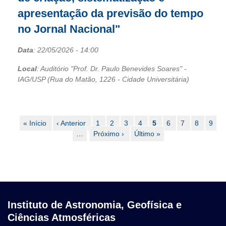
apresentação da previsão do tempo
no Jornal Nacional"
Data
:
22/05/2026
- 14:00
Local
: Auditório "Prof. Dr. Paulo Benevides Soares" -
IAG/USP (Rua do Matão, 1226 - Cidade Universitária)
Paginação
Primeira
« Início
Página
‹ Anterior
Page
1
Page
2
Page
3
Page
4
Página
5
Page
6
Page
7
Page
8
Page
9
página
anterior
…
Próxima
Próximo ›
Última
Último »
atual
página
página
Instituto de Astronomia, Geofísica e
Ciências Atmosféricas