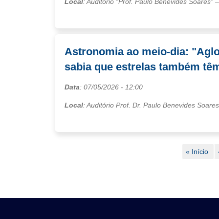
Local
: Auditório “Prof. Paulo Benevides Soares”
Astronomia ao meio-dia: "Agl
sabia que estrelas também têm
Data
:
07/05/2026
- 12:00
Local
: Auditório Prof. Dr. Paulo Benevides Soare
Paginação
Primeira
« Início
página