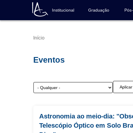
Pular
para
Institucional
Graduação
Pós
Navegação
o
principal
conteúdo
principal
Início
Trilha
de
navegação
Eventos
Astronomia ao meio-dia: "Obs
Telescópio Óptico em Solo Bra