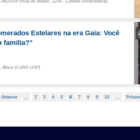
 – IAG/USP (Rua do Matão, 1226 - Cidade Universitária)
omerados Estelares na era Gaia: Você
 família?"
s, Bloco G (IAG-USP)
Página
‹ Anterior
…
Page
2
Page
3
Page
4
Page
5
Página
6
Page
7
Page
8
Page
9
Page
10
…
Próxi
Próxim
anterior
atual
página