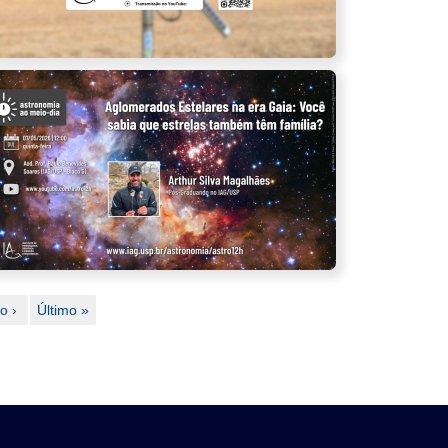
ma
o ›
Última
Último »
página