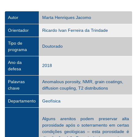
Autor
Marta Henriques Jacomo
Orientador
Ricardo Ivan Ferreira da Trindade
Tipo de
Doutorado
programa
Ano da
2018
defesa
Palavras
Anomalous porosity, NMR, grain coatings,
chave
diffusion coupling, T2 distributions
Departamento
Geofísica
Alguns arenitos podem preservar alta
porosidade após o soterramento em certas
condições geológicas – esta porosidade é