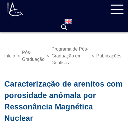
Pular
Navegação
para
principal
o
conteúdo
principal
Programa de Pós-
Pós-
Início
Graduação em
Publicações
>
>
>
Trilha
Graduação
Geofísica
de
navegação
Caracterização de arenitos com
porosidade anômala por
Ressonância Magnética
Nuclear