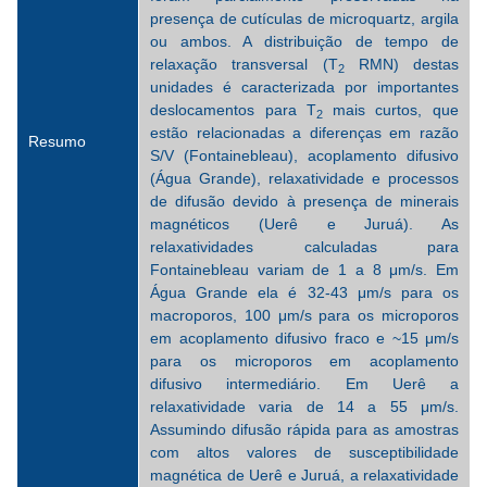
presença de cutículas de microquartz, argila
ou ambos. A distribuição de tempo de
relaxação transversal (T
RMN) destas
2
unidades é caracterizada por importantes
deslocamentos para T
mais curtos, que
2
estão relacionadas a diferenças em razão
Resumo
S/V (Fontainebleau), acoplamento difusivo
(Água Grande), relaxatividade e processos
de difusão devido à presença de minerais
magnéticos (Uerê e Juruá). As
relaxatividades calculadas para
Fontainebleau variam de 1 a 8 μm/s. Em
Água Grande ela é 32-43 μm/s para os
macroporos, 100 μm/s para os microporos
em acoplamento difusivo fraco e ~15 μm/s
para os microporos em acoplamento
difusivo intermediário. Em Uerê a
relaxatividade varia de 14 a 55 μm/s.
Assumindo difusão rápida para as amostras
com altos valores de susceptibilidade
magnética de Uerê e Juruá, a relaxatividade