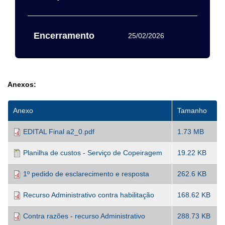
Encerramento
25/02/2026
Anexos:
Anexo
Tamanho
EDITAL Final a2_0.pdf
1.73 MB
Planilha de custos - Serviço de Copeiragem
19.22 KB
1º pedido de esclarecimento e resposta
262.6 KB
Recurso Administrativo contra habilitação
168.62 KB
Contra razões - recurso Administrativo
288.73 KB