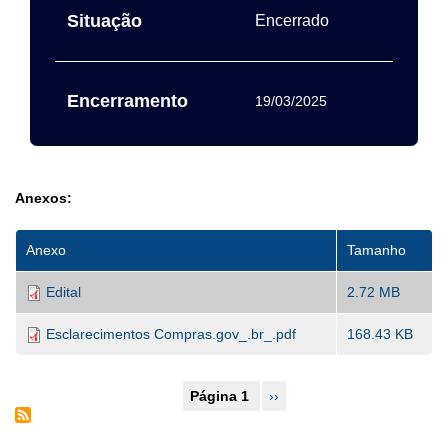
Situação
Encerrado
Encerramento
19/03/2025
Anexos:
Anexo
Tamanho
Edital
2.72 MB
Esclarecimentos Compras.gov_.br_.pdf
168.43 KB
Paginação
Página 1
Próxima
››
página