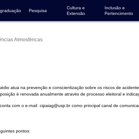
Cultura e
Inclusão e
-graduação
Pesquisa
Extensão
Pertencimento
iências Atmosféricas
édio atua na prevenção e conscientização sobre os riscos de acident
posição é renovada anualmente através de processo eleitoral e indica
e conta com o e-mail cipaiag@usp.br como principal canal de comunic
guintes pontos: