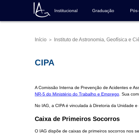
Pular
para
Institucional
Graduação
Pós
Navegação
o
principal
conteúdo
principal
Início
Instituto de Astronomia, Geofísica e C
>
Trilha
de
navegação
CIPA
A Comissão Interna de Prevenção de Acidentes e Ass
NR-5 do Ministério do Trabalho e Emprego
. Sua com
No IAG, a CIPA é vinculada à Diretoria da Unidade 
Caixa de Primeiros Socorros
O IAG dispõe de caixas de primeiros socorros nos se