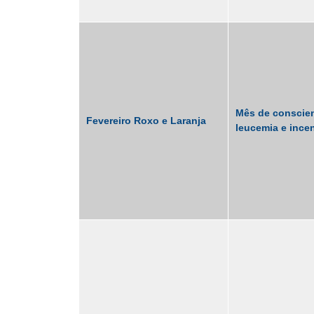
Mês de conscien
Fevereiro Roxo e Laranja
leucemia e ince