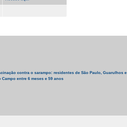
inação contra o sarampo: residentes de São Paulo, Guarulhos e
 Campo entre 6 meses e 59 anos