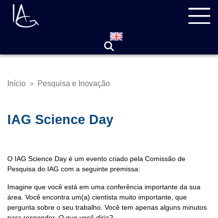
Pular
Navegação
para
principal
o
conteúdo
principal
Início
Pesquisa e Inovação
>
Trilha
de
navegação
IAG Science Day
O IAG Science Day é um evento criado pela Comissão de
Pesquisa do IAG com a seguinte premissa:
Imagine que você está em uma conferência importante da sua
área. Você encontra um(a) cientista muito importante, que
pergunta sobre o seu trabalho. Você tem apenas alguns minutos
para responder.
O que você diria?